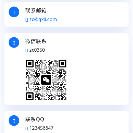
联系邮箱
zc@gxii.com
微信联系
zc0350
联系QQ
123456647