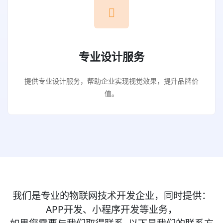
专业设计服务
提供专业设计服务，帮助企业实现视觉效果，提升品牌价
值。
我们是专业的物联网技术开发企业，同时提供：
APP开发、小程序开发等业务，