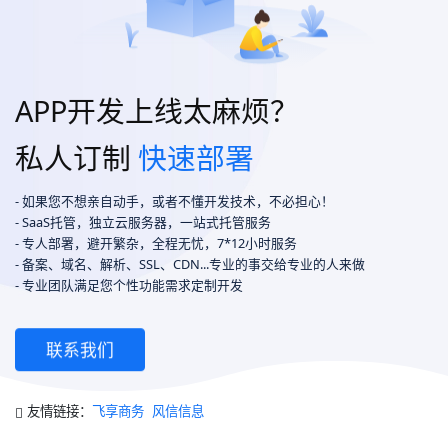
APP开发上线太麻烦？
私人订制
快速部署
- 如果您不想亲自动手，或者不懂开发技术，不必担心！
- SaaS托管，独立云服务器，一站式托管服务
- 专人部署，避开繁杂，全程无忧，7*12小时服务
- 备案、域名、解析、SSL、CDN...专业的事交给专业的人来做
- 专业团队满足您个性功能需求定制开发
联系我们
友情链接：
飞享商务
风信信息