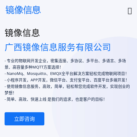
镜像信息
广西镜像信息服务有限公司
- 专业的物联网开发企业，密集连接、多协议、多平台、多语言、多场
景、高容量多种MQTT方案选择！
- NanoMq、Mosquitto、EMQX全平台解决方案轻松完成物联网项目！
- 小程序开发，APP开发，微信平台、支付宝平台、百度平台多端开发！
- 使用镜像信息服务，高效，简单，轻松帮您完成软件开发，实现创业的
梦想！
- 简单、高效、快速上线 是我们的追求，也是客户的目标！
立即咨询