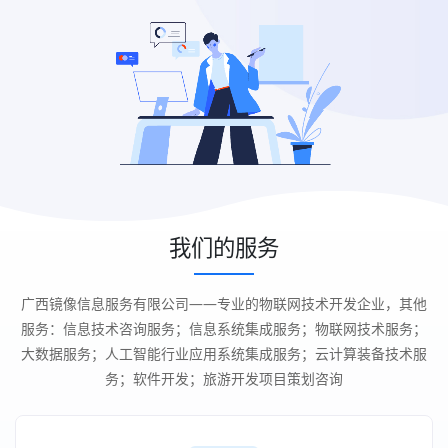
我们的服务
广西镜像信息服务有限公司——专业的物联网技术开发企业，其他
服务：信息技术咨询服务；信息系统集成服务；物联网技术服务；
大数据服务；人工智能行业应用系统集成服务；云计算装备技术服
务；软件开发；旅游开发项目策划咨询